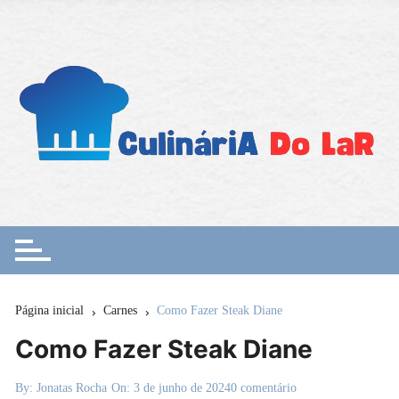
Ir
para
o
conteúdo
Página inicial
Carnes
Como Fazer Steak Diane
Como Fazer Steak Diane
By:
Jonatas Rocha
On:
3 de junho de 2024
0 comentário