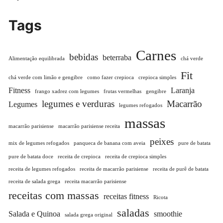
Tags
Carnes
bebidas
beterraba
Alimentação equilibrada
chá verde
Fit
chá verde com limão e gengibre
como fazer crepioca
crepioca simples
Fitness
Laranja
frango xadrez com legumes
frutas vermelhas
gengibre
legumes e verduras
Macarrão
Legumes
legumes refogados
massas
macarrão parisiense
macarrão parisiense receita
peixes
mix de legumes refogados
panqueca de banana com aveia
pure de batata
pure de batata doce
receita de crepioca
receita de crepioca simples
receita de legumes refogados
receita de macarrão parisiense
receita de purê de batata
receita de salada grega
receita macarrão parisiense
receitas com massas
receitas fitness
Ricota
saladas
Salada e Quinoa
smoothie
salada grega original