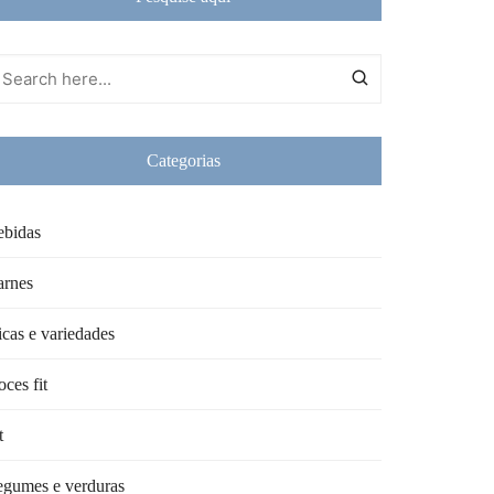
Categorias
ebidas
arnes
cas e variedades
ces fit
t
egumes e verduras