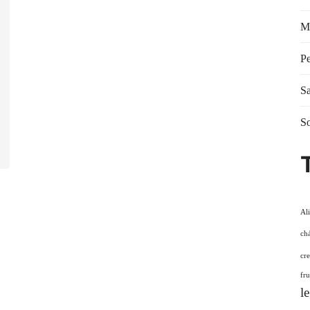
M
Pe
Sa
S
Al
ch
cr
fr
l