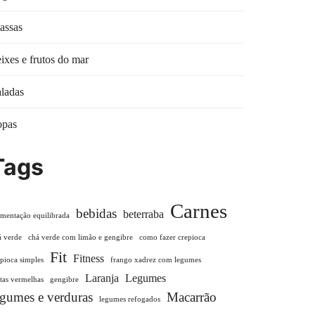
assas
ixes e frutos do mar
ladas
opas
Tags
Carnes
bebidas
beterraba
imentação equilibrada
á verde
chá verde com limão e gengibre
como fazer crepioca
Fit
Fitness
epioca simples
frango xadrez com legumes
Laranja
Legumes
utas vermelhas
gengibre
egumes e verduras
Macarrão
legumes refogados