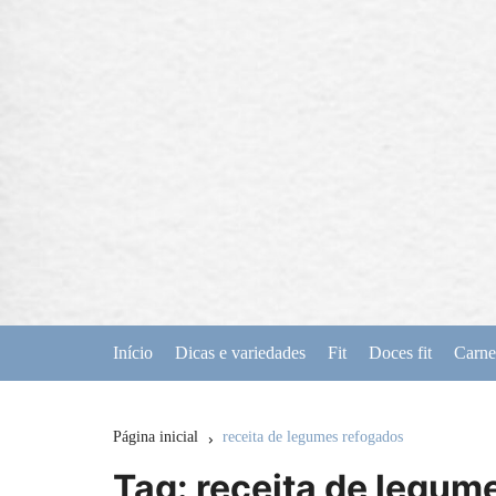
Ir
para
o
conteúdo
Início
Dicas e variedades
Fit
Doces fit
Carne
Página inicial
receita de legumes refogados
Tag:
receita de legum