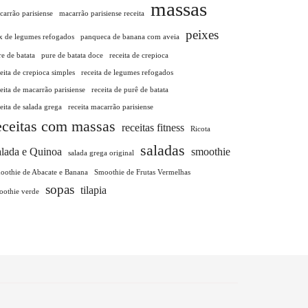
massas
carrão parisiense
macarrão parisiense receita
peixes
x de legumes refogados
panqueca de banana com aveia
e de batata
pure de batata doce
receita de crepioca
eita de crepioca simples
receita de legumes refogados
eita de macarrão parisiense
receita de purê de batata
eita de salada grega
receita macarrão parisiense
eceitas com massas
receitas fitness
Ricota
saladas
lada e Quinoa
smoothie
salada grega original
oothie de Abacate e Banana
Smoothie de Frutas Vermelhas
sopas
tilapia
oothie verde