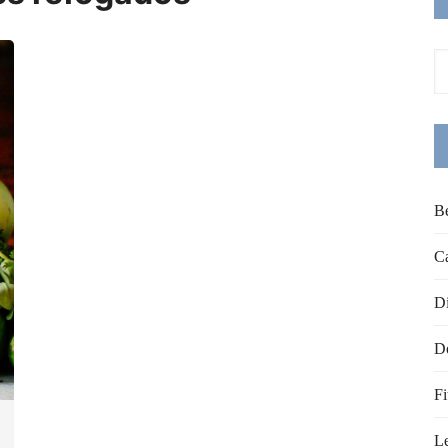
B
C
Di
Do
Fi
L