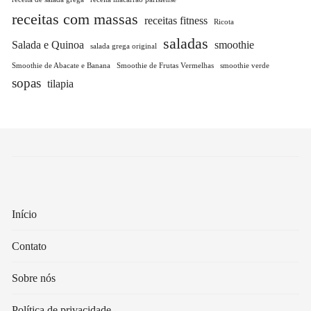
receitas com massas
receitas fitness
Ricota
saladas
Salada e Quinoa
smoothie
salada grega original
Smoothie de Abacate e Banana
Smoothie de Frutas Vermelhas
smoothie verde
sopas
tilapia
Início
Contato
Sobre nós
Política de privacidade