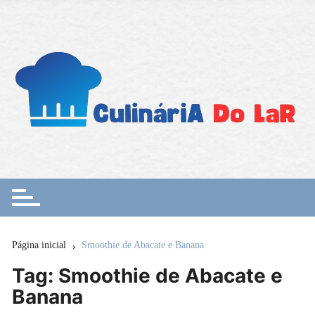
Ir
para
o
conteúdo
Página inicial
Smoothie de Abacate e Banana
Tag:
Smoothie de Abacate e
Banana