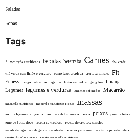
Saladas
Sopas
Tags
Carnes
bebidas
beterraba
Alimentação equilibrada
chá verde
Fit
chá verde com limão e gengibre
como fazer crepioca
crepioca simples
Fitness
Laranja
frango xadrez com legumes
frutas vermelhas
gengibre
legumes e verduras
Macarrão
Legumes
legumes refogados
massas
macarrão parisiense
macarrão parisiense receita
peixes
mix de legumes refogados
panqueca de banana com aveia
pure de batata
pure de batata doce
receita de crepioca
receita de crepioca simples
receita de legumes refogados
receita de macarrão parisiense
receita de purê de batata
receita de salada grega
receita macarrão parisiense