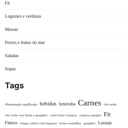
Fit
Legumes e verduras
Massas
Peixes e frutos do mar
Saladas
Sopas
Tags
Carnes
bebidas
beterraba
Alimentação equilibrada
chá verde
Fit
chá verde com limão e gengibre
como fazer crepioca
crepioca simples
Fitness
Laranja
frango xadrez com legumes
frutas vermelhas
gengibre