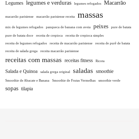
legumes e verduras
Macarrão
Legumes
legumes refogados
massas
macarrão parisiense
macarrão parisiense receita
peixes
mix de legumes refogados
panqueca de banana com aveia
pure de batata
pure de batata doce
receita de crepioca
receita de crepioca simples
receita de legumes refogados
receita de macarrão parisiense
receita de purê de batata
receita de salada grega
receita macarrão parisiense
receitas com massas
receitas fitness
Ricota
saladas
Salada e Quinoa
smoothie
salada grega original
Smoothie de Abacate e Banana
Smoothie de Frutas Vermelhas
smoothie verde
sopas
tilapia