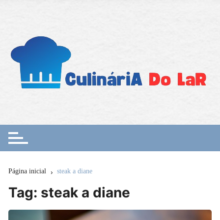
Ir
para
o
conteúdo
Página inicial
steak a diane
Tag:
steak a diane