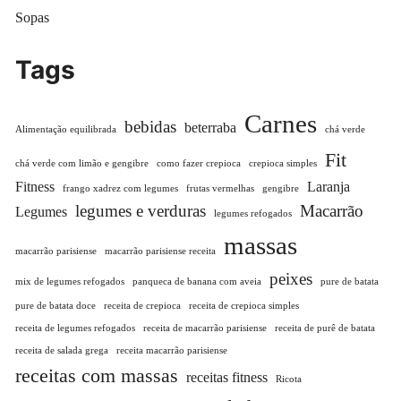
Sopas
Tags
Carnes
bebidas
beterraba
Alimentação equilibrada
chá verde
Fit
chá verde com limão e gengibre
como fazer crepioca
crepioca simples
Fitness
Laranja
frango xadrez com legumes
frutas vermelhas
gengibre
legumes e verduras
Macarrão
Legumes
legumes refogados
massas
macarrão parisiense
macarrão parisiense receita
peixes
mix de legumes refogados
panqueca de banana com aveia
pure de batata
pure de batata doce
receita de crepioca
receita de crepioca simples
receita de legumes refogados
receita de macarrão parisiense
receita de purê de batata
receita de salada grega
receita macarrão parisiense
receitas com massas
receitas fitness
Ricota