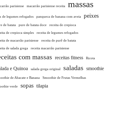
massas
carrão parisiense
macarrão parisiense receita
peixes
x de legumes refogados
panqueca de banana com aveia
e de batata
pure de batata doce
receita de crepioca
eita de crepioca simples
receita de legumes refogados
eita de macarrão parisiense
receita de purê de batata
eita de salada grega
receita macarrão parisiense
eceitas com massas
receitas fitness
Ricota
saladas
lada e Quinoa
smoothie
salada grega original
oothie de Abacate e Banana
Smoothie de Frutas Vermelhas
sopas
tilapia
oothie verde