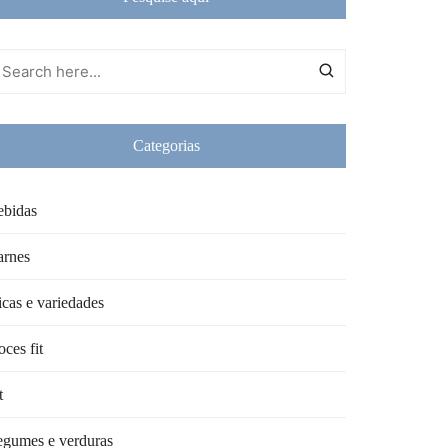
Categorias
ebidas
arnes
cas e variedades
ces fit
t
egumes e verduras