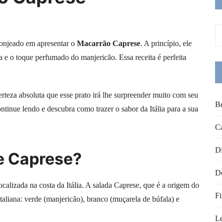
sonjeado em apresentar o
Macarrão Caprese
. A princípio, ele
 e o toque perfumado do manjericão. Essa receita é perfeita
teza absoluta que esse prato irá lhe surpreender muito com seu
B
ontinue lendo e descubra como trazer o sabor da Itália para a sua
C
Di
me Caprese?
Do
calizada na costa da Itália. A salada Caprese, que é a origem do
Fi
italiana: verde (manjericão), branco (muçarela de búfala) e
L