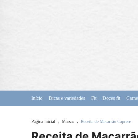
Ir
para
o
conteúdo
Início
Dicas e variedades
Fit
Doces fit
Carne
Página inicial
Massas
Receita de Macarrão Caprese
Receita de Macarr