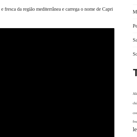
s e fresca da região mediterrânea e carrega o nome de Capri
M
Pe
Sa
S
Al
ch
cr
fr
l