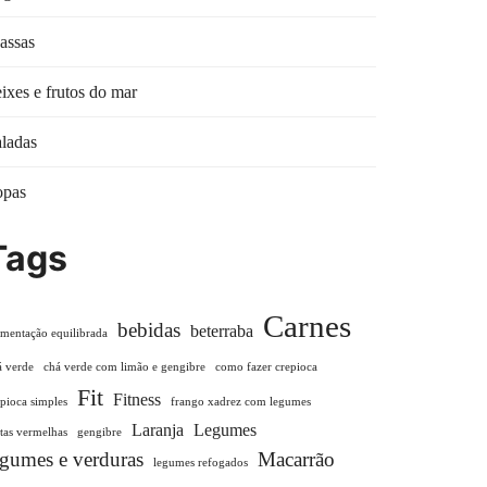
assas
ixes e frutos do mar
ladas
opas
Tags
Carnes
bebidas
beterraba
imentação equilibrada
á verde
chá verde com limão e gengibre
como fazer crepioca
Fit
Fitness
epioca simples
frango xadrez com legumes
Laranja
Legumes
utas vermelhas
gengibre
egumes e verduras
Macarrão
legumes refogados