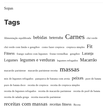
Sopas
Tags
Carnes
bebidas
beterraba
Alimentação equilibrada
chá verde
Fit
chá verde com limão e gengibre
como fazer crepioca
crepioca simples
Fitness
Laranja
frango xadrez com legumes
frutas vermelhas
gengibre
legumes e verduras
Macarrão
Legumes
legumes refogados
massas
macarrão parisiense
macarrão parisiense receita
peixes
mix de legumes refogados
panqueca de banana com aveia
pure de batata
pure de batata doce
receita de crepioca
receita de crepioca simples
receita de legumes refogados
receita de macarrão parisiense
receita de purê de batata
receita de salada grega
receita macarrão parisiense
receitas com massas
receitas fitness
Ricota