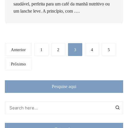
saudável, perfeita para um café da manhã nutritivo ou
um lanche leve. A princípio, com ….
Navegação
Anterior
1
2
3
4
5
por
posts
Próximo
Pesquise aqui